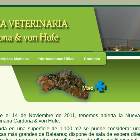
e el 14 de Noviembre de 2011, tenemos abierta la Nueva
inaria Cardona & von Hofe.
ada en una superficie de 1.100 m2 se puede considerar un
cas más grandes de Baleares; dispone de sala de espera dife
gatos y perros, cuatro consultas, una de ellas multifuncional