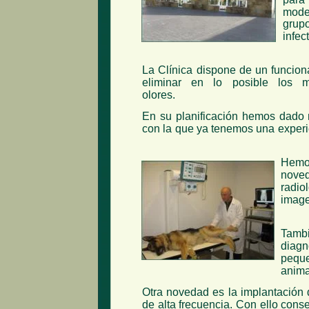
mode
grup
infec
La Clínica dispone de un funciona
eliminar en lo posible los m
olores.
En su planificación hemos dado 
con la que ya tenemos una experie
Hemos
noved
radio
image
Tamb
diagn
pequ
anima
Otra novedad es la implantación d
de alta frecuencia. Con ello con