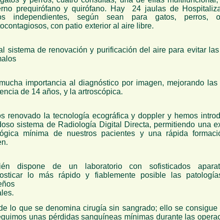
rno prequirófano y quirófano. Hay 24 jaulas de Hospitaliz
os independientes, según sean para gatos, perros, 
tocontagiosos, con patio exterior al aire libre.
l sistema de renovación y purificación del aire para evitar la
alos
mucha importancia al diagnóstico por imagen, mejorando las
ncia de 14 años, y la artroscópica.
 renovado la tecnología ecográfica y doppler y hemos intro
oso sistema de Radiología Digital Directa, permitiendo una e
lógica mínima de nuestros pacientes y una rápida formaci
n.
ién dispone de un laboratorio con sofisticados apara
osticar lo más rápido y fiablemente posible las patologí
eños
les.
e lo que se denomina cirugía sin sangrado; ello se consigue ut
seguimos unas pérdidas sanguíneas mínimas durante las operac