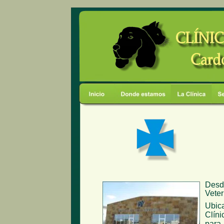
Desd
Veter
Ubic
Clíni
para 