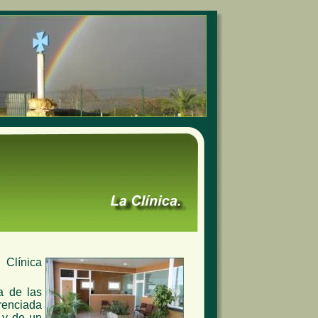
 Clínica
a de las
renciada
, y de un