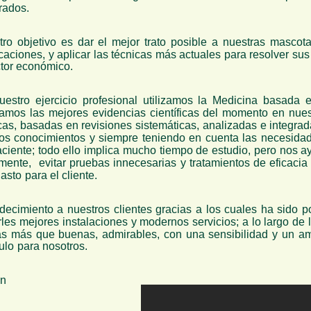
rados.
ro objetivo es dar el mejor trato posible a nuestras mascota
aciones, y aplicar las técnicas más actuales para resolver su
ctor económico.
estro ejercicio profesional utilizamos la Medicina basada e
amos las mejores evidencias científicas del momento en nues
cas, basadas en revisiones sistemáticas, analizadas e integra
os conocimientos y siempre teniendo en cuenta las necesidade
aciente; todo ello implica mucho tiempo de estudio, pero nos 
emente, evitar pruebas innecesarias y tratamientos de eficaci
sto para el cliente.
decimiento a nuestros clientes gracias a los cuales ha sido p
erles mejores instalaciones y modernos servicios; a lo largo 
as más que buenas, admirables, con una sensibilidad y un a
ulo para nosotros.
n